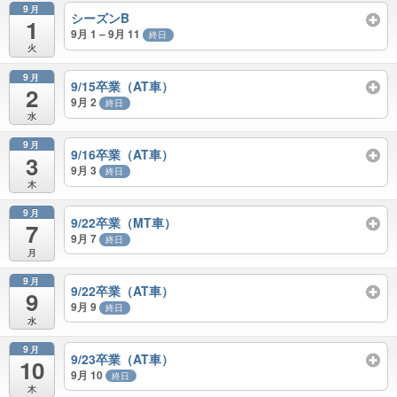
9月
シーズンB
1
9月 1 – 9月 11
終日
火
9月
9/15卒業（AT車）
2
9月 2
終日
水
9月
9/16卒業（AT車）
3
9月 3
終日
木
9月
9/22卒業（MT車）
7
9月 7
終日
月
9月
9/22卒業（AT車）
9
9月 9
終日
水
9月
9/23卒業（AT車）
10
9月 10
終日
木