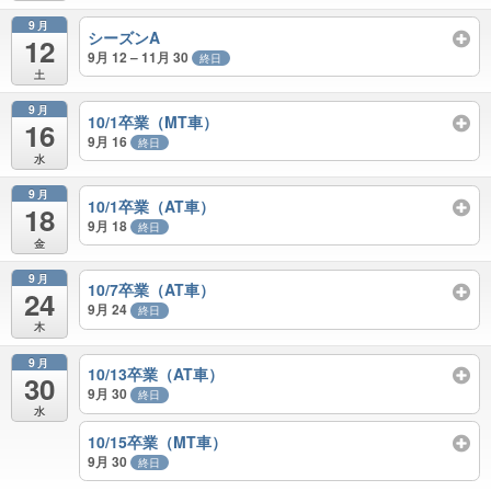
9月
シーズンA
12
9月 12 – 11月 30
終日
土
9月
10/1卒業（MT車）
16
9月 16
終日
水
9月
10/1卒業（AT車）
18
9月 18
終日
金
9月
10/7卒業（AT車）
24
9月 24
終日
木
9月
10/13卒業（AT車）
30
9月 30
終日
水
10/15卒業（MT車）
9月 30
終日